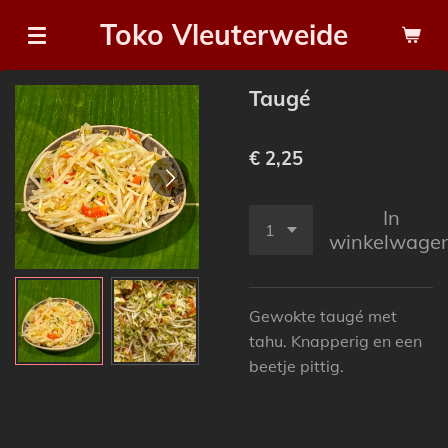
Ga
Toko Vleuterweide
direct
naar
Taugé
de
hoofdinhoud
€ 2,25
In
winkelwage
Gewokte t
augé met
tahu. Knapperig en een
beetje pittig.