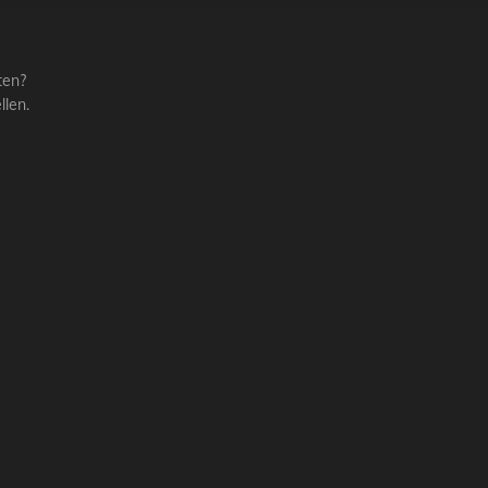
ten?
llen.