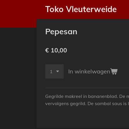
Ga
Toko Vleuterweide
direct
naar
de
Pepesan
hoofdinhoud
€ 10,00
In winkelwagen
Gegrilde makreel in bananenblad. De 
vervolgens gegrild. De sambal saus is l