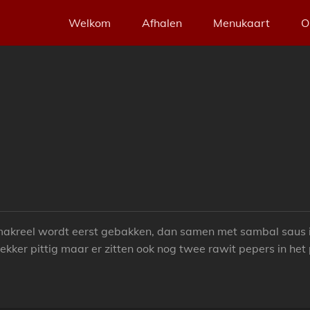
Welkom
Afhalen
Menukaart
O
makreel wordt eerst gebakken, dan samen met sambal saus 
ekker pittig maar er zitten ook nog twee rawit pepers in het 