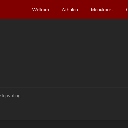
Welkom
Afhalen
Menukaart
 kipvulling.