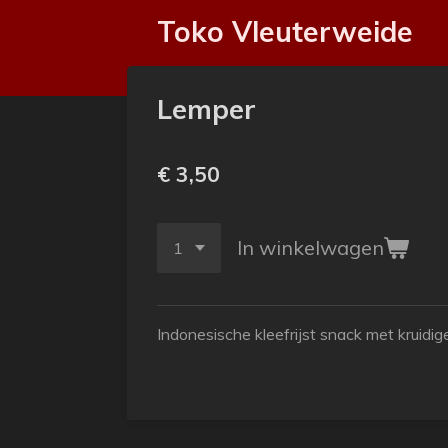
Ga
Toko Vleuterweide
direct
naar
de
Lemper
hoofdinhoud
€ 3,50
In winkelwagen
Indonesische kleefrijst snack met kruidige